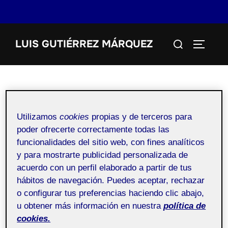
Saltar
Buscar:
LUIS GUTIÉRREZ MÁRQUEZ
al
ALTERN
contenido
PEC 3: Animación de personajes,
Utilizamos
cookies
propias y de terceros para
poder ofrecerte correctamente todas las
golpeo de una pelota.
funcionalidades del sitio web, con fines analíticos
y para mostrarte publicidad personalizada de
Publicado
por
Luis Gutiérrez Màrquez
en
5 diciembre,
acuerdo con un perfil elaborado a partir de tus
el
2021
hábitos de navegación. Puedes aceptar, rechazar
o configurar tus preferencias haciendo clic abajo,
u obtener más información en nuestra
política de
cookies.
Pública